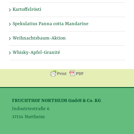
Kartoffelrösti
Spekulatius Panna cotta Mandarine
Weihnachtsbaum-Aktion
Whisky-Apfel-Granité
FRUCHTHOF NORTHEIM GmbH & Co. KG
Industriestraße 6
37154 Northeim