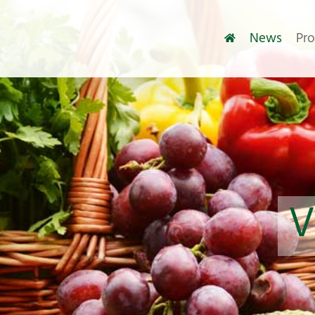
News
Pr
V