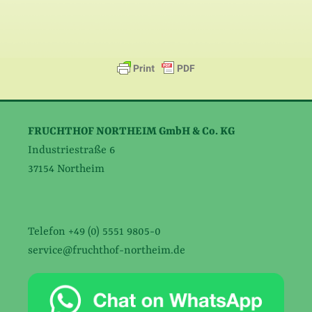
FRUCHTHOF NORTHEIM GmbH & Co. KG
Industriestraße 6
37154 Northeim
Telefon +49 (0) 5551 9805-0
service@fruchthof-northeim.de