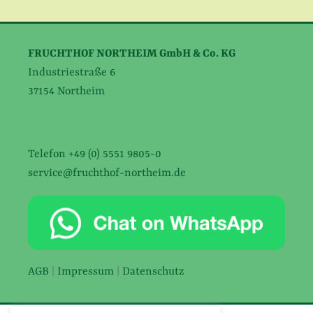
FRUCHTHOF NORTHEIM GmbH & Co. KG
Industriestraße 6
37154 Northeim
Telefon +49 (0) 5551 9805-0
service@fruchthof-northeim.de
AGB
|
Impressum
|
Datenschutz