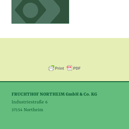
FRUCHTHOF NORTHEIM GmbH & Co. KG
Industriestraße 6
37154 Northeim