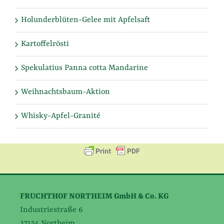
Holunderblüten-Gelee mit Apfelsaft
Kartoffelrösti
Spekulatius Panna cotta Mandarine
Weihnachtsbaum-Aktion
Whisky-Apfel-Granité
FRUCHTHOF NORTHEIM GmbH & Co. KG
Industriestraße 6
37154 Northeim